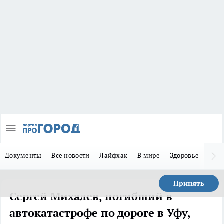
Документы
Все новости
Лайфхак
В мире
Здоровье
Зака
Принять
Сергей Михалев, погибший в
автокатастрофе по дороге в Уфу,