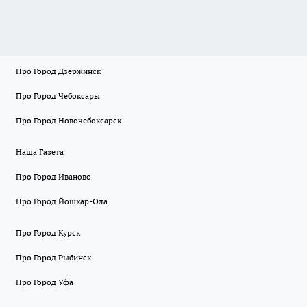
Про Город Дзержинск
Про Город Чебоксары
Про Город Новочебоксарск
Наша Газета
Про Город Иваново
Про Город Йошкар-Ола
Про Город Курск
Про Город Рыбинск
Про Город Уфа