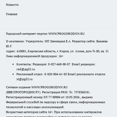
Новости
Главная
Городской интернет-портал WWW.PROGORODNN.RU
О компании: Учредитель: ИП Звеняцкая Е.А. Редактор сайта: Бакаева
Ю.Г.
Адрес: 610001, Кировская область, г. Киров, ул. Азина, дом № 80, кв. 31
Знак информационной продукции: 16+
Контакты: Редакция: 8-927-669-90-87 Email редакции:
red@pg52.ru
Рекламный отдел: 8-920-004-61-95 Email рекламного отдела:
st@pg52.ru
Сетевое издание WWW.PROGORODNN.RU
(ВВВ.ПРОГОРОДНН.РУ). Регистрация РКН: №: 7378360181.
Регистрационный номер ЭЛ 77-90994 от 10.03.2026., выдано
Федеральной службой по надзору в сфере связи, информационных
технологий и массовых коммуникаций.
Возрастная категория сайта 16+. При использовании материалов
новостного портала progorodnn.ru гиперссылка на ресурс