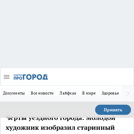
Документы
Все новости
Лайфхак
В мире
Здоровье
Зака
Принять
Черты уездного города: молодой
художник изобразил старинный