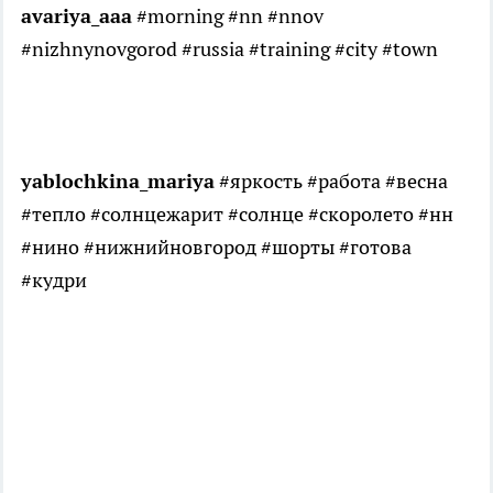
avariya_aaa
#morning #nn #nnov
#nizhnynovgorod #russia #training #city #town
yablochkina_mariya
#яркость #работа #весна
#тепло #солнцежарит #солнце #скоролето #нн
#нино #нижнийновгород #шорты #готова
#кудри