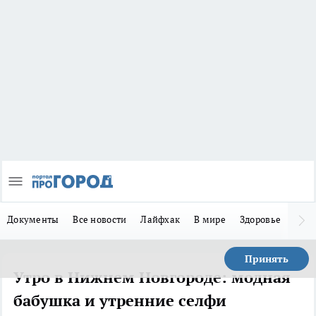
Документы
Все новости
Лайфхак
В мире
Здоровье
Зака
Принять
Утро в Нижнем Новгороде: модная
бабушка и утренние селфи