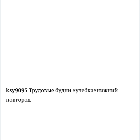
ksy9095
Трудовые будни #учебка#нижний
новгород