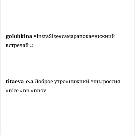
golubkina
#InstaSize#самарапока#нижний
встречай☺️
titaeva_e.a
Доброе утро#нижний #нн#россия
#nice #nn #nnov