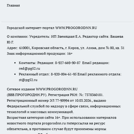
Главная
Городской интернет-портал WWW.PROGORODNN.RU
О компании: Учредитель: ИП Звеняцкая Е.А. Редактор сайта: Бакаева
Ю.Г.
Адрес: 610001, Кировская область, г. Киров, ул. Азина, дом № 80, кв. 31
Знак информационной продукции: 16+
Контакты: Редакция: 8-927-669-90-87 Email редакции:
red@pg52.ru
Рекламный отдел: 8-920-004-61-95 Email рекламного отдела:
st@pg52.ru
Сетевое издание WWW.PROGORODNN.RU
(ВВВ.ПРОГОРОДНН.РУ). Регистрация РКН: №: 7378360181.
Регистрационный номер ЭЛ 77-90994 от 10.03.2026., выдано
Федеральной службой по надзору в сфере связи, информационных
технологий и массовых коммуникаций.
Возрастная категория сайта 16+. При использовании материалов
новостного портала progorodnn.ru гиперссылка на ресурс
обязательна
,
в противном случае будут применены нормы