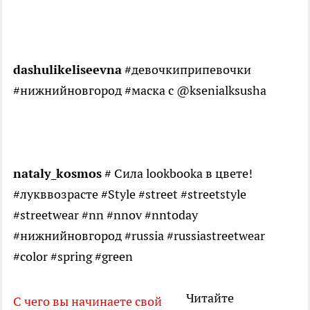
dashulikeliseevna
#девочкиприпевочки
#нижнийновгород #маска с @ksenialksusha
nataly_kosmos
# Сила lookbookа в цвете!
#лукввозрасте #Style #street #streetstyle
#streetwear #nn #nnov #nntoday
#нижнийновгород #russia #russiastreetwear
#color #spring #green
Читайте
С чего вы начинаете свой