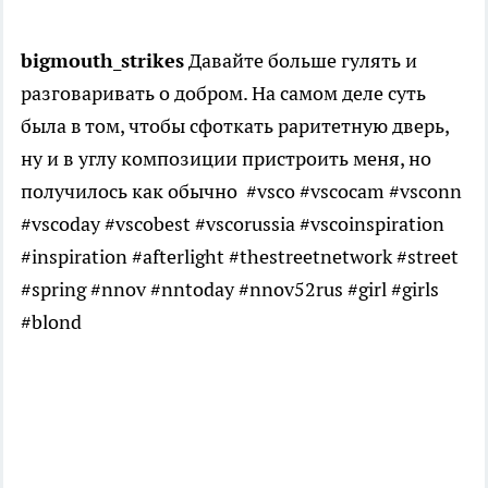
bigmouth_strikes
Давайте больше гулять и
разговаривать о добром. На самом деле суть
была в том, чтобы сфоткать раритетную дверь,
ну и в углу композиции пристроить меня, но
получилось как обычно #vsco #vscocam #vsconn
#vscoday #vscobest #vscorussia #vscoinspiration
#inspiration #afterlight #thestreetnetwork #street
#spring #nnov #nntoday #nnov52rus #girl #girls
#blond