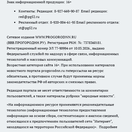
Знак информационной продукции: 16+
Контакты: Редакция: 8-927-669-90-87 Email редакции:
red@pg52.ru
Рекламный отдел: 8-920-004-61-95 Email рекламного отдела:
st@pg52.ru
Сетевое издание WWW.PROGORODNN.RU
(ВВВ.ПРОГОРОДНН.РУ). Регистрация РКН: №: 7378360181.
Регистрационный номер ЭЛ 77-90994 от 10.03.2026., выдано
Федеральной службой по надзору в сфере связи, информационных
технологий и массовых коммуникаций.
Возрастная категория сайта 16+. При использовании материалов
новостного портала progorodnn.ru гиперссылка на ресурс
обязательна
,
в противном случае будут применены нормы
законодательства РФ об авторских и смежных правах.
Редакция портала не несет ответственности за комментарии
пользователей, а также материалы рубрики "народные новости".
«На информационном ресурсе применяются рекомендательные
технологии (информационные технологии предоставления
информации на основе сбора, систематизации и анализа сведений,
относящихся к предпочтениям пользователей сети "Интернет",
находящихся на территории Российской Федерации)».
Подробнее