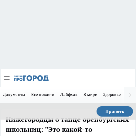
Документы
Все новости
Лайфхак
В мире
Здоровье
Зака
Принять
Нижегородцы о танце оренбургских
школьниц: "Это какой-то