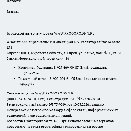
Новости
Главная
Городской интернет-портал WWW.PROGORODNN.RU
О компании: Учредитель: ИП Звеняцкая Е.А. Редактор сайта: Бакаева
Ю.Г.
Адрес: 610001, Кировская область, г. Киров, ул. Азина, дом № 80, кв. 31
Знак информационной продукции: 16+
Контакты: Редакция: 8-927-669-90-87 Email редакции:
red@pg52.ru
Рекламный отдел: 8-920-004-61-95 Email рекламного отдела:
st@pg52.ru
Сетевое издание WWW.PROGORODNN.RU
(ВВВ.ПРОГОРОДНН.РУ). Регистрация РКН: №: 7378360181.
Регистрационный номер ЭЛ 77-90994 от 10.03.2026., выдано
Федеральной службой по надзору в сфере связи, информационных
технологий и массовых коммуникаций.
Возрастная категория сайта 16+. При использовании материалов
новостного портала progorodnn.ru гиперссылка на ресурс