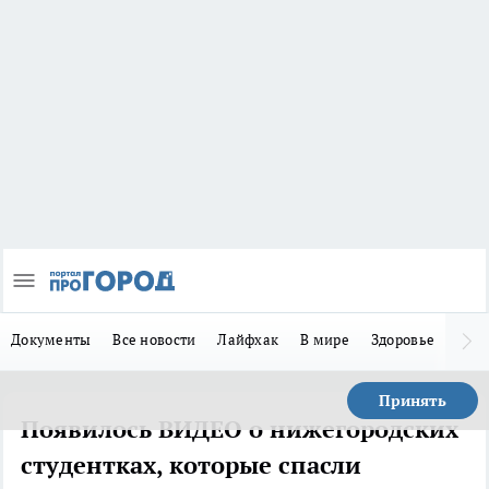
Документы
Все новости
Лайфхак
В мире
Здоровье
Зака
Принять
Появилось ВИДЕО о нижегородских
студентках, которые спасли