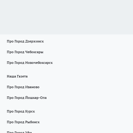
Про Город Дзержинск
Про Город Чебоксары
Про Город Новочебоксарск
Наша Газета
Про Город Иваново
Про Город Йошкар-Ола
Про Город Курск
Про Город Рыбинск
Про Город Уфа