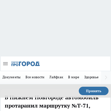
Документы
Все новости
Лайфхак
В мире
Здоровье
Зака
Принять
В Нижнем Новгороде автомобиль
протаранил маршрутку №Т-71,