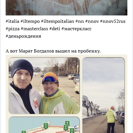
#italia #iltempo #iltempoitalian #nn #nnov #nnov52rus
#pizza #masterclass #deti #мастеркласс
#деньрождения
А вот Марат Богдалов вышел на пробежку.