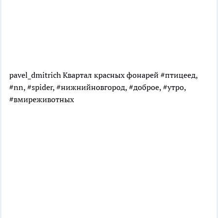
pavel_dmitrich Квартал красных фонарей #птицеед,
#nn, #spider, #нижнийновгород, #доброе, #утро,
#вмиреживотных