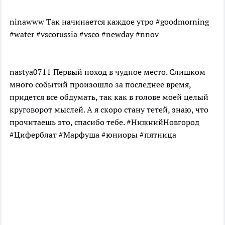
ninawww Так начинается каждое утро #goodmorning
#water #vscorussia #vsco #newday #nnov
nastya0711 Первый поход в чудное место. Слишком
много событий произошло за последнее время,
придется все обдумать, так как в голове моей целый
круговорот мыслей. А я скоро стану тетей, знаю, что
прочитаешь это, спасибо тебе. #НижнийНовгород
#Циферблат #Марфуша #юниоры #пятница