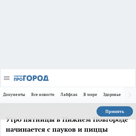
Документы
Все новости
Лайфхак
В мире
Здоровье
Зака
Принять
Утро пятницы в Нижнем Новгороде
начинается с пауков и пиццы