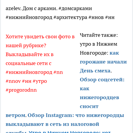
azelev. Дом с арками. #домсарками
#нижнийновгород #архитектура #ннов #нн
Читайте также:
Хотите увидеть свои фото в
утро в Нижнем
нашей рубрике?
Новгороде:
как
Выкладывайте их в
горожане начали
социальные сети с
День смеха
.
#нижнийновгород #nn
Обзор соцсетей:
#nnov #нн #утро
как
#progorodnn
нижегородцев
сносит
ветром
.
Обзор Instagram: что нижегородцы
выкладывают в сеть из налоговой
службы
.