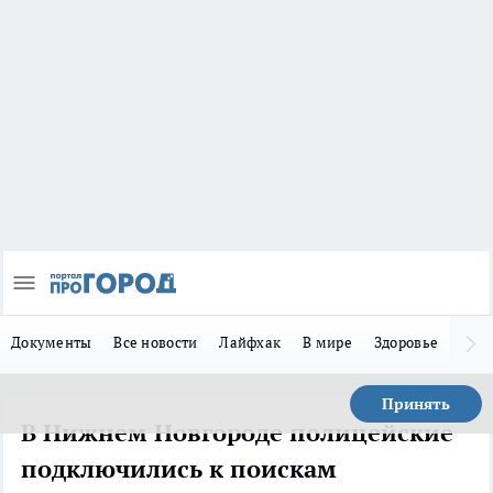
Документы
Все новости
Лайфхак
В мире
Здоровье
Зака
Принять
В Нижнем Новгороде полицейские
подключились к поискам