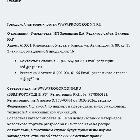
Главная
Городской интернет-портал WWW.PROGORODNN.RU
О компании: Учредитель: ИП Звеняцкая Е.А. Редактор сайта: Бакаева
Ю.Г.
Адрес: 610001, Кировская область, г. Киров, ул. Азина, дом № 80, кв. 31
Знак информационной продукции: 16+
Контакты: Редакция: 8-927-669-90-87 Email редакции:
red@pg52.ru
Рекламный отдел: 8-920-004-61-95 Email рекламного отдела:
st@pg52.ru
Сетевое издание WWW.PROGORODNN.RU
(ВВВ.ПРОГОРОДНН.РУ). Регистрация РКН: №: 7378360181.
Регистрационный номер ЭЛ 77-90994 от 10.03.2026., выдано
Федеральной службой по надзору в сфере связи, информационных
технологий и массовых коммуникаций.
Возрастная категория сайта 16+. При использовании материалов
новостного портала progorodnn.ru гиперссылка на ресурс
обязательна
,
в противном случае будут применены нормы
законодательства РФ об авторских и смежных правах.