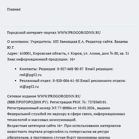
Главная
Городской интернет-портал WWW.PROGORODNN.RU
О компании: Учредитель: ИП Звеняцкая Е.А. Редактор сайта: Бакаева
Ю.Г.
Адрес: 610001, Кировская область, г. Киров, ул. Азина, дом № 80, кв. 31
Знак информационной продукции: 16+
Контакты: Редакция: 8-927-669-90-87 Email редакции:
red@pg52.ru
Рекламный отдел: 8-920-004-61-95 Email рекламного отдела:
st@pg52.ru
Сетевое издание WWW.PROGORODNN.RU
(ВВВ.ПРОГОРОДНН.РУ). Регистрация РКН: №: 7378360181.
Регистрационный номер ЭЛ 77-90994 от 10.03.2026., выдано
Федеральной службой по надзору в сфере связи, информационных
технологий и массовых коммуникаций.
Возрастная категория сайта 16+. При использовании материалов
новостного портала progorodnn.ru гиперссылка на ресурс
обязательна
,
в противном случае будут применены нормы