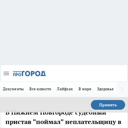
Документы
Все новости
Лайфхак
В мире
Здоровье
Зака
Принять
В Нижнем Новгороде судебный
пристав "поймал" неплательщицу в