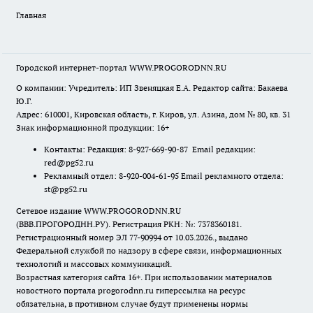
Главная
Городской интернет-портал WWW.PROGORODNN.RU
О компании: Учредитель: ИП Звеняцкая Е.А. Редактор сайта: Бакаева
Ю.Г.
Адрес: 610001, Кировская область, г. Киров, ул. Азина, дом № 80, кв. 31
Знак информационной продукции: 16+
Контакты: Редакция: 8-927-669-90-87 Email редакции:
red@pg52.ru
Рекламный отдел: 8-920-004-61-95 Email рекламного отдела:
st@pg52.ru
Сетевое издание WWW.PROGORODNN.RU
(ВВВ.ПРОГОРОДНН.РУ). Регистрация РКН: №: 7378360181.
Регистрационный номер ЭЛ 77-90994 от 10.03.2026., выдано
Федеральной службой по надзору в сфере связи, информационных
технологий и массовых коммуникаций.
Возрастная категория сайта 16+. При использовании материалов
новостного портала progorodnn.ru гиперссылка на ресурс
обязательна
,
в противном случае будут применены нормы