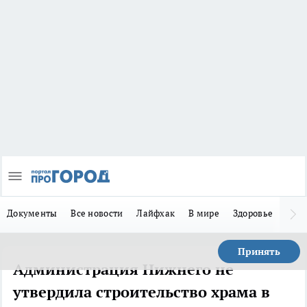
Документы
Все новости
Лайфхак
В мире
Здоровье
Зака
Принять
Администрация Нижнего не
утвердила строительство храма в