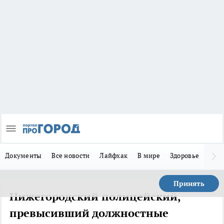
Документы
Все новости
Лайфхак
В мире
Здоровье
Зака
Принять
Нижегородский полицейский,
превысивший должностные