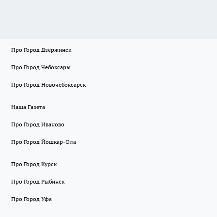
Про Город Дзержинск
Про Город Чебоксары
Про Город Новочебоксарск
Наша Газета
Про Город Иваново
Про Город Йошкар-Ола
Про Город Курск
Про Город Рыбинск
Про Город Уфа