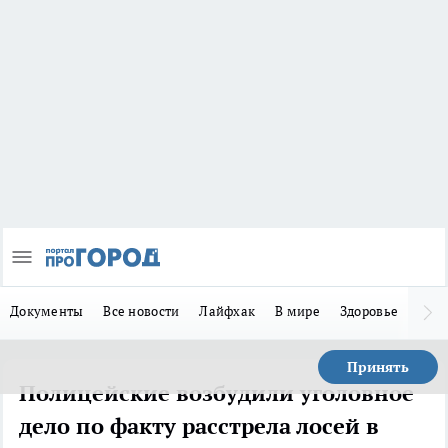
Документы
Все новости
Лайфхак
В мире
Здоровье
Зака
Принять
Полицейские возбудили уголовное
дело по факту расстрела лосей в