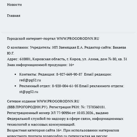
Новости
Главная
Городской интернет-портал WWW.PROGORODNN.RU
О компании: Учредитель: ИП Звеняцкая Е.А. Редактор сайта: Бакаева
Ю.Г.
Адрес: 610001, Кировская область, г. Киров, ул. Азина, дом № 80, кв. 31
Знак информационной продукции: 16+
Контакты: Редакция: 8-927-669-90-87 Email редакции:
red@pg52.ru
Рекламный отдел: 8-920-004-61-95 Email рекламного отдела:
st@pg52.ru
Сетевое издание WWW.PROGORODNN.RU
(ВВВ.ПРОГОРОДНН.РУ). Регистрация РКН: №: 7378360181.
Регистрационный номер ЭЛ 77-90994 от 10.03.2026., выдано
Федеральной службой по надзору в сфере связи, информационных
технологий и массовых коммуникаций.
Возрастная категория сайта 16+. При использовании материалов
новостного портала progorodnn.ru гиперссылка на ресурс