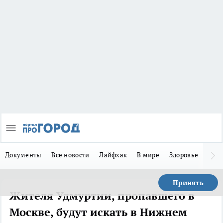
Документы
Все новости
Лайфхак
В мире
Здоровье
Зака
Принять
Жителя Удмуртии, пропавшего в
Москве, будут искать в Нижнем