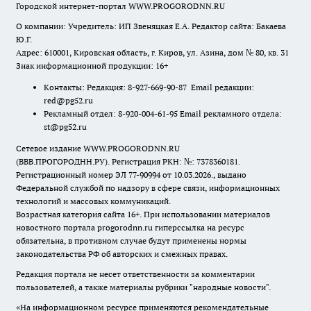
Городской интернет-портал WWW.PROGORODNN.RU
О компании: Учредитель: ИП Звеняцкая Е.А. Редактор сайта: Бакаева
Ю.Г.
Адрес: 610001, Кировская область, г. Киров, ул. Азина, дом № 80, кв. 31
Знак информационной продукции: 16+
Контакты: Редакция: 8-927-669-90-87 Email редакции:
red@pg52.ru
Рекламный отдел: 8-920-004-61-95 Email рекламного отдела:
st@pg52.ru
Сетевое издание WWW.PROGORODNN.RU
(ВВВ.ПРОГОРОДНН.РУ). Регистрация РКН: №: 7378360181.
Регистрационный номер ЭЛ 77-90994 от 10.03.2026., выдано
Федеральной службой по надзору в сфере связи, информационных
технологий и массовых коммуникаций.
Возрастная категория сайта 16+. При использовании материалов
новостного портала progorodnn.ru гиперссылка на ресурс
обязательна
,
в противном случае будут применены нормы
законодательства РФ об авторских и смежных правах.
Редакция портала не несет ответственности за комментарии
пользователей, а также материалы рубрики "народные новости".
«На информационном ресурсе применяются рекомендательные