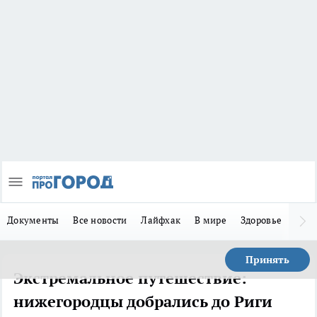
Документы
Все новости
Лайфхак
В мире
Здоровье
Зака
Принять
Экстремальное путешествие:
нижегородцы добрались до Риги