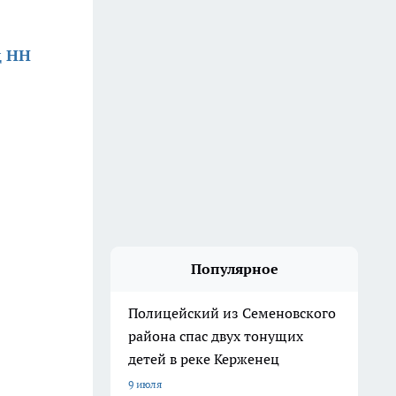
д НН
Популярное
Полицейский из Семеновского
района спас двух тонущих
детей в реке Керженец
9 июля