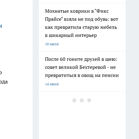
Мохнатые коврики в "Фикс
Прайсе" взяла не под обувь: вот
и
как превратила старую мебель
в шикарный интерьер
10 июля
После 60 гоните друзей в шею:
совет великой Бехтеревой - не
о
превратиться в овощ на пенсии
ода
14 июля
Гигант с нежной душой: как
создать белоснежную стену
цветов, от которой
невозможно отвести взгляд
13 июля