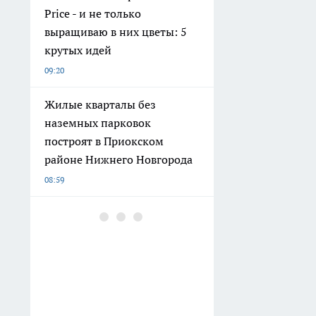
Price - и не только
выращиваю в них цветы: 5
крутых идей
09:20
Жилые кварталы без
наземных парковок
построят в Приокском
районе Нижнего Новгорода
08:59
В Нижегородской области
ребенок и трое взрослых
ранены при из-за падения
дрона
08:29