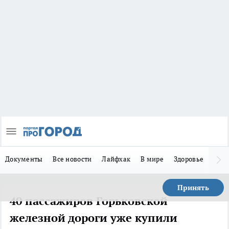
Документы
Все новости
Лайфхак
В мире
Здоровье
Зака
Принять
40 пассажиров Горьковской
железной дороги уже купили