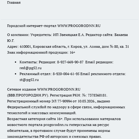
Главная
Городской интернет-портал WWW.PROGORODNN.RU
О компании: Учредитель: ИП Звеняцкая Е.А. Редактор сайта: Бакаева
Ю.Г.
Адрес: 610001, Кировская область, г. Киров, ул. Азина, дом № 80, кв. 31
Знак информационной продукции: 16+
Контакты: Редакция: 8-927-669-90-87 Email редакции:
red@pg52.ru
Рекламный отдел: 8-920-004-61-95 Email рекламного отдела:
st@pg52.ru
Сетевое издание WWW.PROGORODNN.RU
(ВВВ.ПРОГОРОДНН.РУ). Регистрация РКН: №: 7378360181.
Регистрационный номер ЭЛ 77-90994 от 10.03.2026., выдано
Федеральной службой по надзору в сфере связи, информационных
технологий и массовых коммуникаций.
Возрастная категория сайта 16+. При использовании материалов
новостного портала progorodnn.ru гиперссылка на ресурс
обязательна
,
в противном случае будут применены нормы
законодательства РФ об авторских и смежных правах.