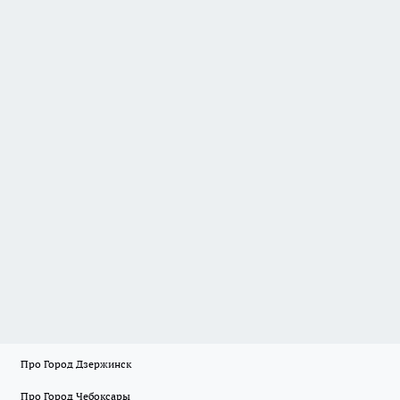
Про Город Дзержинск
Про Город Чебоксары