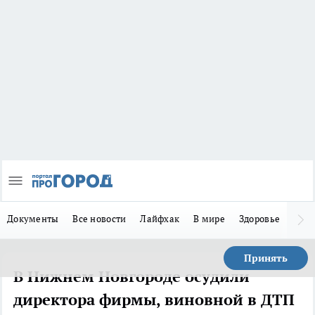
Документы
Все новости
Лайфхак
В мире
Здоровье
Зака
Принять
В Нижнем Новгороде осудили
директора фирмы, виновной в ДТП