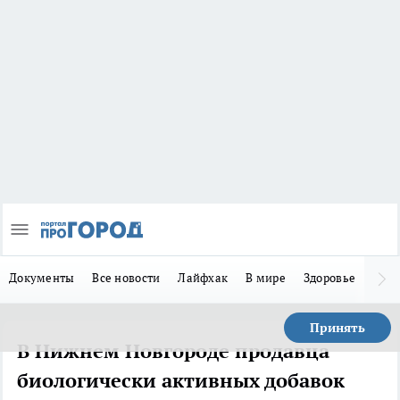
Документы
Все новости
Лайфхак
В мире
Здоровье
Зака
Принять
В Нижнем Новгороде продавца
биологически активных добавок