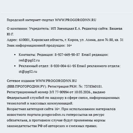
Городской интернет-портал WWW.PROGORODNN.RU
О компании: Учредитель: ИП Звеняцкая Е.А. Редактор сайта: Бакаева
Ю.Г.
Адрес: 610001, Кировская область, г. Киров, ул. Азина, дом № 80, кв. 31
Знак информационной продукции: 16+
Контакты: Редакция: 8-927-669-90-87 Email редакции:
red@pg52.ru
Рекламный отдел: 8-920-004-61-95 Email рекламного отдела:
st@pg52.ru
Сетевое издание WWW.PROGORODNN.RU
(ВВВ.ПРОГОРОДНН.РУ). Регистрация РКН: №: 7378360181.
Регистрационный номер ЭЛ 77-90994 от 10.03.2026., выдано
Федеральной службой по надзору в сфере связи, информационных
технологий и массовых коммуникаций.
Возрастная категория сайта 16+. При использовании материалов
новостного портала progorodnn.ru гиперссылка на ресурс
обязательна
,
в противном случае будут применены нормы
законодательства РФ об авторских и смежных правах.