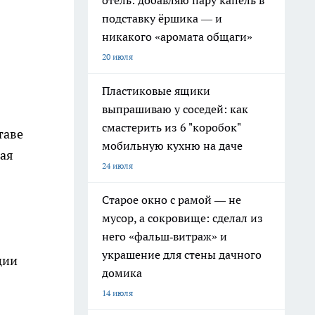
отель: добавляю пару капель в
подставку ёршика — и
никакого «аромата общаги»
20 июля
Пластиковые ящики
выпрашиваю у соседей: как
смастерить из 6 "коробок"
таве
мобильную кухню на даче
ная
24 июля
Старое окно с рамой — не
мусор, а сокровище: сделал из
него «фальш‑витраж» и
украшение для стены дачного
ции
домика
14 июля