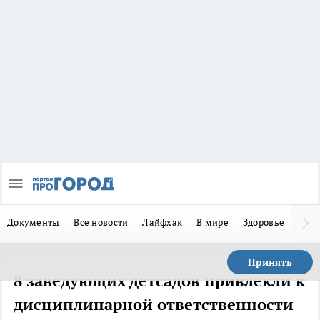
Документы
Все новости
Лайфхак
В мире
Здоровье
Зака
Принять
8 заведующих детсадов привлекли к
дисциплинарной ответственности