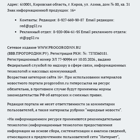
Адрес: 610001, Кировская область, г. Киров, ул. Азина, дом № 80, кв. 31
Знак информационной продукции: 16+
Контакты: Редакция: 8-927-669-90-87 Email редакции:
red@pg52.ru
Рекламный отдел: 8-920-004-61-95 Email рекламного отдела:
st@pg52.ru
Сетевое издание WWW.PROGORODNN.RU
(ВВВ.ПРОГОРОДНН.РУ). Регистрация РКН: №: 7378360181.
Регистрационный номер ЭЛ 77-90994 от 10.03.2026., выдано
Федеральной службой по надзору в сфере связи, информационных
технологий и массовых коммуникаций.
Возрастная категория сайта 16+. При использовании материалов
новостного портала progorodnn.ru гиперссылка на ресурс
обязательна
,
в противном случае будут применены нормы
законодательства РФ об авторских и смежных правах.
Редакция портала не несет ответственности за комментарии
пользователей, а также материалы рубрики "народные новости".
«На информационном ресурсе применяются рекомендательные
технологии (информационные технологии предоставления
информации на основе сбора, систематизации и анализа сведений,
относящихся к предпочтениям пользователей сети "Интернет",