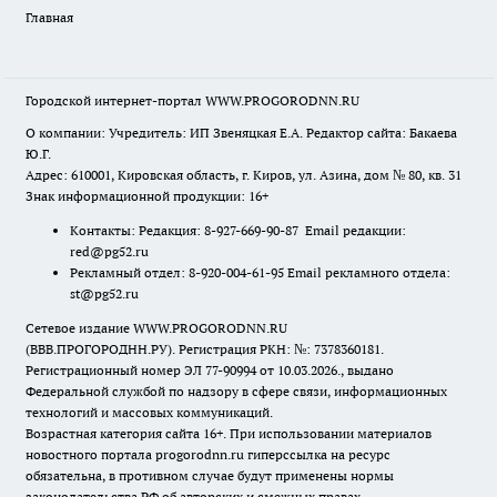
Главная
Городской интернет-портал WWW.PROGORODNN.RU
О компании: Учредитель: ИП Звеняцкая Е.А. Редактор сайта: Бакаева
Ю.Г.
Адрес: 610001, Кировская область, г. Киров, ул. Азина, дом № 80, кв. 31
Знак информационной продукции: 16+
Контакты: Редакция: 8-927-669-90-87 Email редакции:
red@pg52.ru
Рекламный отдел: 8-920-004-61-95 Email рекламного отдела:
st@pg52.ru
Сетевое издание WWW.PROGORODNN.RU
(ВВВ.ПРОГОРОДНН.РУ). Регистрация РКН: №: 7378360181.
Регистрационный номер ЭЛ 77-90994 от 10.03.2026., выдано
Федеральной службой по надзору в сфере связи, информационных
технологий и массовых коммуникаций.
Возрастная категория сайта 16+. При использовании материалов
новостного портала progorodnn.ru гиперссылка на ресурс
обязательна
,
в противном случае будут применены нормы
законодательства РФ об авторских и смежных правах.