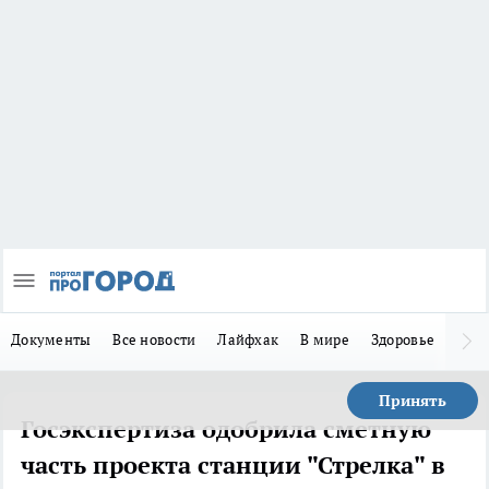
Документы
Все новости
Лайфхак
В мире
Здоровье
Зака
Принять
Госэкспертиза одобрила сметную
часть проекта станции "Стрелка" в