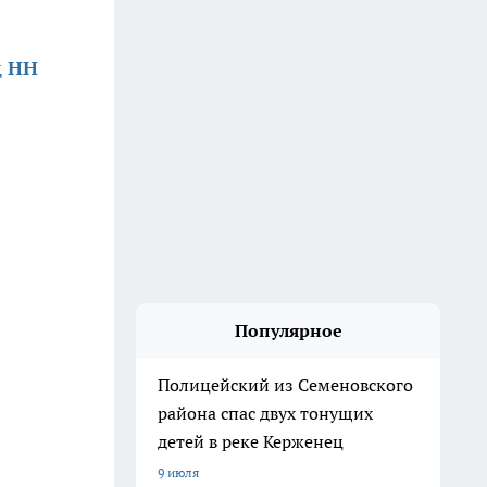
д НН
Популярное
Полицейский из Семеновского
района спас двух тонущих
детей в реке Керженец
9 июля