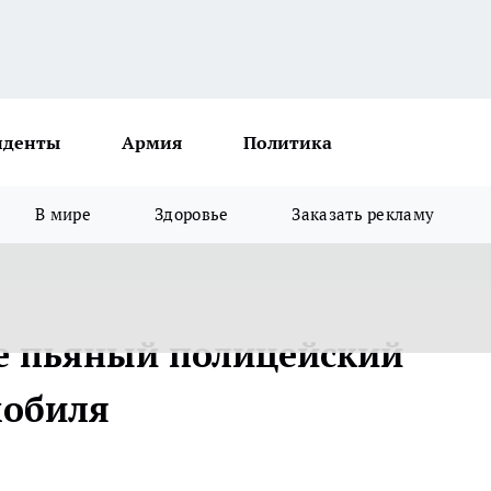
иденты
Армия
Политика
В мире
Здоровье
Заказать рекламу
е пьяный полицейский
мобиля