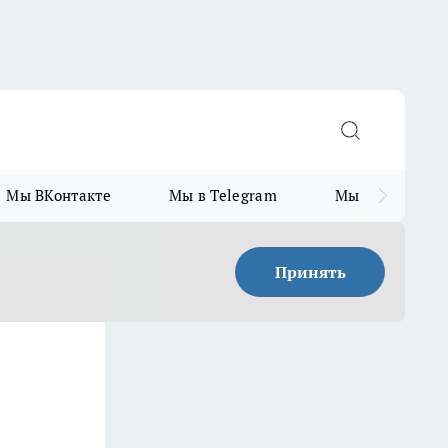
Мы ВКонтакте
Мы в Telegram
Мы в MAX
Принять