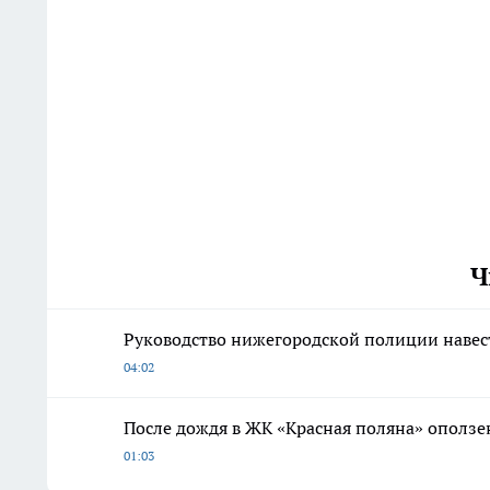
Ч
Руководство нижегородской полиции наве
04:02
После дождя в ЖК «Красная поляна» оползе
01:03