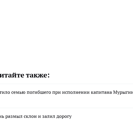
итайте также:
стило семью погибшего при исполнении капитана Мурыги
нь размыл склон и залил дорогу