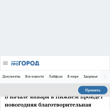
Документы
Все новости
Лайфхак
В мире
Здоровье
Зака
Принять
В начале января в Нижнем пройдет
новогодняя благотворительная