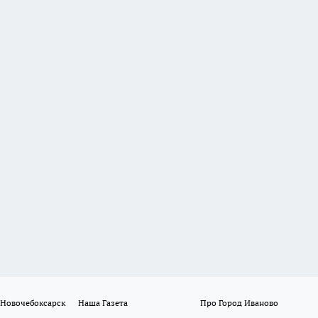
 Новочебоксарск
Наша Газета
Про Город Иваново