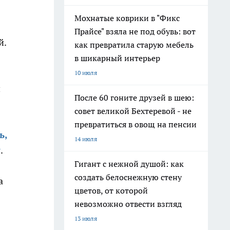
Мохнатые коврики в "Фикс
Прайсе" взяла не под обувь: вот
й.
как превратила старую мебель
в шикарный интерьер
10 июля
н
После 60 гоните друзей в шею:
совет великой Бехтеревой - не
превратиться в овощ на пенсии
ь,
14 июля
у
.
Гигант с нежной душой: как
создать белоснежную стену
а
цветов, от которой
невозможно отвести взгляд
13 июля