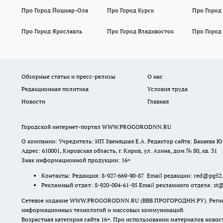
Про Город Йошкар-Ола
Про Город Курск
Про Город
Про Город Ярославль
Про Город Владивосток
Про Город
Обзорные статьи и пресс-релизы
О нас
Редакционная политика
Условия труда
Новости
Главная
Городской интернет-портал WWW.PROGORODNN.RU
О компании: Учредитель: ИП Звеняцкая Е.А. Редактор сайта: Бакаева Ю.
Адрес: 610001, Кировская область, г. Киров, ул. Азина, дом № 80, кв. 31
Знак информационной продукции: 16+
Контакты: Редакция: 8-927-669-90-87 Email редакции: red@pg52
Рекламный отдел: 8-920-004-61-95 Email рекламного отдела: st
Сетевое издание WWW.PROGORODNN.RU (ВВВ.ПРОГОРОДНН.РУ). Регистраци
информационных технологий и массовых коммуникаций.
Возрастная категория сайта 16+. При использовании материалов новос