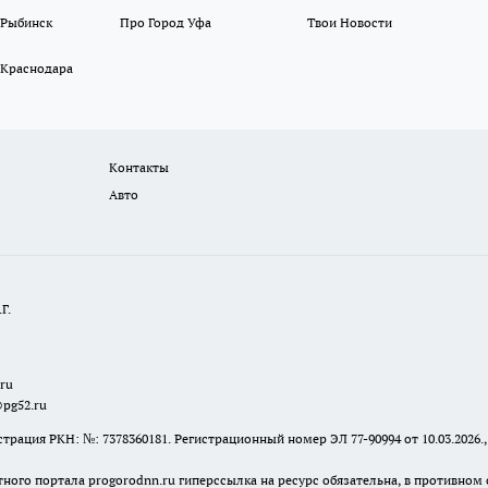
 Рыбинск
Про Город Уфа
Твои Новости
 Краснодара
Контакты
Авто
Г.
.ru
@pg52.ru
я РКН: №: 7378360181. Регистрационный номер ЭЛ 77-90994 от 10.03.2026., 
тного портала progorodnn.ru гиперссылка на ресурс обязательна
,
в противном 