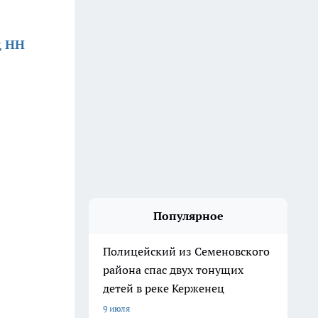
д НН
Популярное
Полицейский из Семеновского
района спас двух тонущих
детей в реке Керженец
9 июля