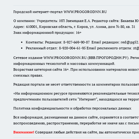
Городской интернет-портал WWW.PROGORODNN.RU
О компании: Учредитель: ИП Звеняцкая Е.А. Редактор сайта: Бакаева Ю.
Адрес: 610001, Кировская область, г. Киров, ул. Азина, дом № 80, кв. 31
Знак информационной продукции: 16+
Контакты: Редакция: 8-927-669-90-87 Email редакции: red@pg52
Рекламный отдел: 8-920-004-61-95 Email рекламного отдела: st
Сетевое издание WWW.PROGORODNN.RU (ВВВ.ПРОГОРОДНН.РУ). Регистраци
информационных технологий и массовых коммуникаций.
Возрастная категория сайта 16+. При использовании материалов новос
смежных правах.
Редакция портала не несет ответственности за комментарии пользоват
«На информационном ресурсе применяются рекомендательные техноло
предпочтениям пользователей сети "Интернет", находящихся на терр
Политика конфиденциальности и обработки персональных данных
Вся информация, размещенная на данном сайте, охраняется в соответс
воспроизведению, распространению, переработке не иначе как с пись
Внимание!
Совершая любые действия на сайте, вы автоматически при