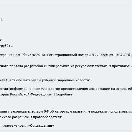
Г.
.ru
@pg52.ru
я РКН: №: 7378360181. Регистрационный номер ЭЛ 77-90994 от 10.03.2026., 
тного портала progorodnn.ru гиперссылка на ресурс обязательна
,
в противном 
елей, а также материалы рубрики "народные новости".
гии (информационные технологии предоставления информации на основе сбор
итории Российской Федерации)».
Подробнее
твии с законодательством РФ об авторском праве и не подлежит использовани
менного разрешения правообладателя.
нимаете условия «
Cоглашения
»