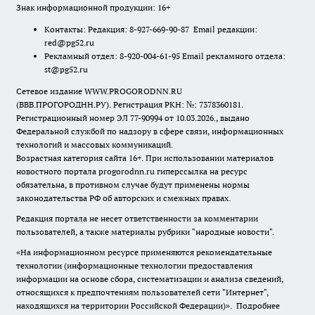
Знак информационной продукции: 16+
Контакты: Редакция: 8-927-669-90-87 Email редакции:
red@pg52.ru
Рекламный отдел: 8-920-004-61-95 Email рекламного отдела:
st@pg52.ru
Сетевое издание WWW.PROGORODNN.RU
(ВВВ.ПРОГОРОДНН.РУ). Регистрация РКН: №: 7378360181.
Регистрационный номер ЭЛ 77-90994 от 10.03.2026., выдано
Федеральной службой по надзору в сфере связи, информационных
технологий и массовых коммуникаций.
Возрастная категория сайта 16+. При использовании материалов
новостного портала progorodnn.ru гиперссылка на ресурс
обязательна
,
в противном случае будут применены нормы
законодательства РФ об авторских и смежных правах.
Редакция портала не несет ответственности за комментарии
пользователей, а также материалы рубрики "народные новости".
«На информационном ресурсе применяются рекомендательные
технологии (информационные технологии предоставления
информации на основе сбора, систематизации и анализа сведений,
относящихся к предпочтениям пользователей сети "Интернет",
находящихся на территории Российской Федерации)».
Подробнее