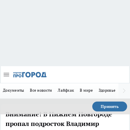
Документы
Все новости
Лайфхак
В мире
Здоровье
Зака
Принять
Внимание! В Нижнем Новгороде
пропал подросток Владимир