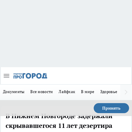
Документы
Все новости
Лайфхак
В мире
Здоровье
Зака
Принять
В Нижнем Новгороде задержали
скрывавшегося 11 лет дезертира