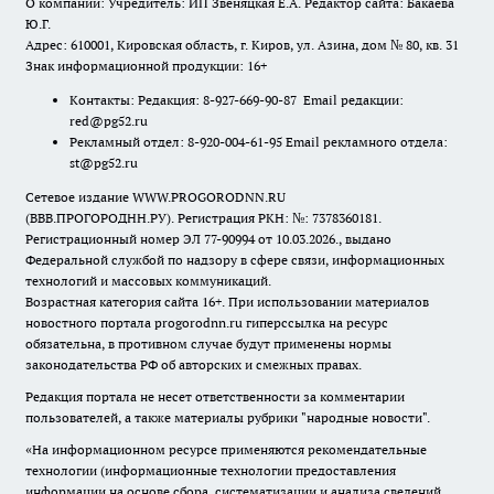
О компании: Учредитель: ИП Звеняцкая Е.А. Редактор сайта: Бакаева
Ю.Г.
Адрес: 610001, Кировская область, г. Киров, ул. Азина, дом № 80, кв. 31
Знак информационной продукции: 16+
Контакты: Редакция: 8-927-669-90-87 Email редакции:
red@pg52.ru
Рекламный отдел: 8-920-004-61-95 Email рекламного отдела:
st@pg52.ru
Сетевое издание WWW.PROGORODNN.RU
(ВВВ.ПРОГОРОДНН.РУ). Регистрация РКН: №: 7378360181.
Регистрационный номер ЭЛ 77-90994 от 10.03.2026., выдано
Федеральной службой по надзору в сфере связи, информационных
технологий и массовых коммуникаций.
Возрастная категория сайта 16+. При использовании материалов
новостного портала progorodnn.ru гиперссылка на ресурс
обязательна
,
в противном случае будут применены нормы
законодательства РФ об авторских и смежных правах.
Редакция портала не несет ответственности за комментарии
пользователей, а также материалы рубрики "народные новости".
«На информационном ресурсе применяются рекомендательные
технологии (информационные технологии предоставления
информации на основе сбора, систематизации и анализа сведений,