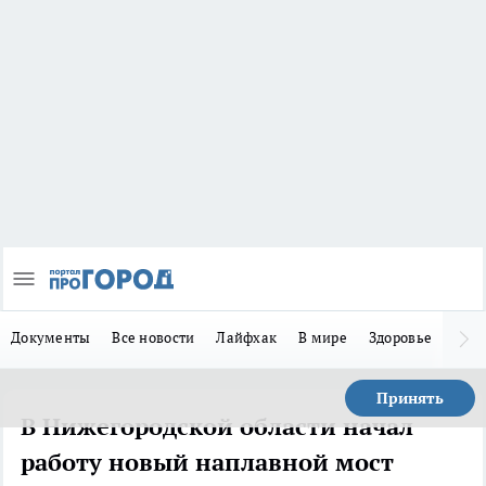
Документы
Все новости
Лайфхак
В мире
Здоровье
Зака
Принять
В Нижегородской области начал
работу новый наплавной мост