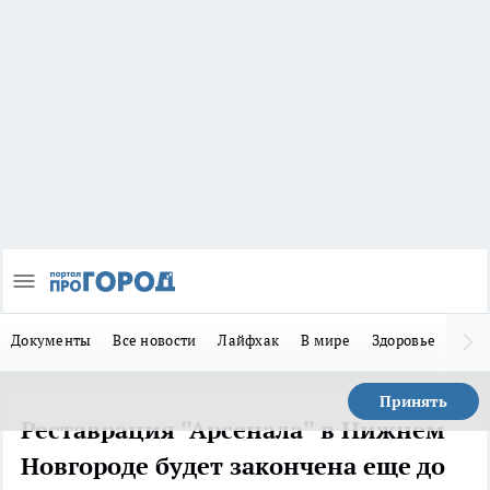
Документы
Все новости
Лайфхак
В мире
Здоровье
Зака
Принять
Реставрация "Арсенала" в Нижнем
Новгороде будет закончена еще до