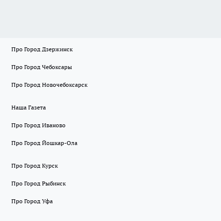
Про Город Дзержинск
Про Город Чебоксары
Про Город Новочебоксарск
Наша Газета
Про Город Иваново
Про Город Йошкар-Ола
Про Город Курск
Про Город Рыбинск
Про Город Уфа