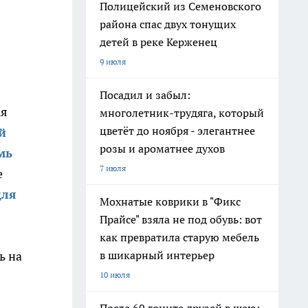
Полицейский из Семеновского
района спас двух тонущих
детей в реке Керженец
9 июля
Посадил и забыл:
ая
многолетник-трудяга, который
цветёт до ноября - элегантнее
й
розы и ароматнее духов
мь
7 июля
е
для
Мохнатые коврики в "Фикс
Прайсе" взяла не под обувь: вот
как превратила старую мебель
ь на
в шикарный интерьер
10 июля