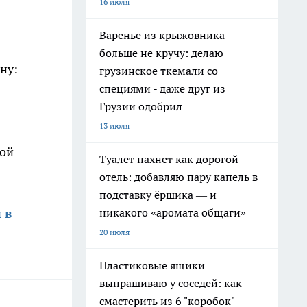
16 июля
Варенье из крыжовника
больше не кручу: делаю
ну:
грузинское ткемали со
специями - даже друг из
Грузии одобрил
13 июля
ной
Туалет пахнет как дорогой
отель: добавляю пару капель в
подставку ёршика — и
 в
никакого «аромата общаги»
20 июля
Пластиковые ящики
выпрашиваю у соседей: как
смастерить из 6 "коробок"