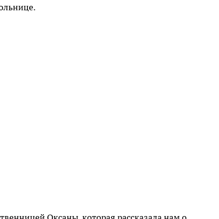
ольнице.
ственницей Оксаны, которая рассказала нам о