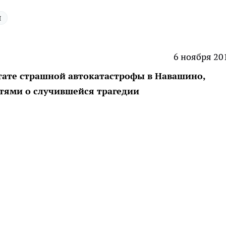
я
6 ноября 20
ьтате страшной автокатастрофы в Навашино,
тями о случившейся трагедии