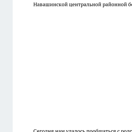
Навашинской центральной районной б
Сегодня нам удалось пообщаться с род