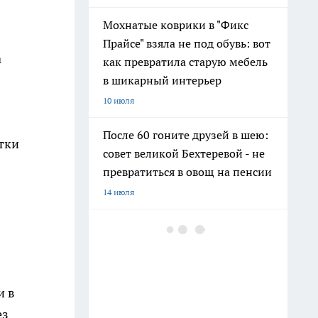
Мохнатые коврики в "Фикс
Прайсе" взяла не под обувь: вот
а
как превратила старую мебель
в шикарный интерьер
10 июля
После 60 гоните друзей в шею:
тки
совет великой Бехтеревой - не
превратиться в овощ на пенсии
14 июля
Гигант с нежной душой: как
создать белоснежную стену
цветов, от которой
невозможно отвести взгляд
и в
13 июля
ез