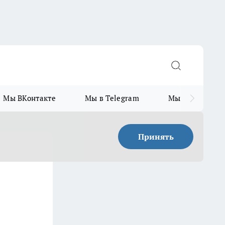
Мы ВКонтакте
Мы в Telegram
Мы в MAX
Принять