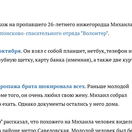
охож на пропавшего 26-летнего нижегородца Михаил
поисково-спасательного отряда "Волонтер"
.
октября
. Он взял с собой планшет, нетбук, телефон и
 зубную
щетку, карту банка (именная), а также две
кур
пропажа брата шокировала всех
. Раньше молодой
оме того, он очень любил свою жену. Михаил собрал
 ехать. Однако документы остались у него дома.
" рассказал, что похожего на Михаила человек видел
в районе метро Савеловская. Молодой человек был б