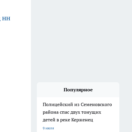
д НН
Популярное
Полицейский из Семеновского
района спас двух тонущих
детей в реке Керженец
9 июля