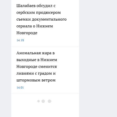
Шалабаев обсудил с
сербским продюсером
съемки документального
сериала о Нижнем
Новгороде
14:19
Аномальная жара в
выходные в Нижнем
Новгороде сменится
ливнями с градом и
штормовым ветром
14:01
Вместо семги подсовывают
дешевую рыбу: как за одну
минуту распознать обман в