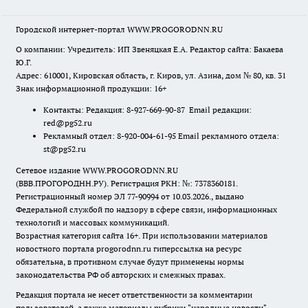
Городской интернет-портал WWW.PROGORODNN.RU
О компании: Учредитель: ИП Звеняцкая Е.А. Редактор сайта: Бакаева
Ю.Г.
Адрес: 610001, Кировская область, г. Киров, ул. Азина, дом № 80, кв. 31
Знак информационной продукции: 16+
Контакты: Редакция: 8-927-669-90-87 Email редакции:
red@pg52.ru
Рекламный отдел: 8-920-004-61-95 Email рекламного отдела:
st@pg52.ru
Сетевое издание WWW.PROGORODNN.RU
(ВВВ.ПРОГОРОДНН.РУ). Регистрация РКН: №: 7378360181.
Регистрационный номер ЭЛ 77-90994 от 10.03.2026., выдано
Федеральной службой по надзору в сфере связи, информационных
технологий и массовых коммуникаций.
Возрастная категория сайта 16+. При использовании материалов
новостного портала progorodnn.ru гиперссылка на ресурс
обязательна
,
в противном случае будут применены нормы
законодательства РФ об авторских и смежных правах.
Редакция портала не несет ответственности за комментарии
пользователей, а также материалы рубрики "народные новости".