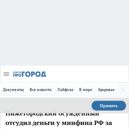
Документы
Все новости
Лайфхак
В мире
Здоровье
Зака
Принять
Нижегородский осужденный
отсудил деньги у минфина РФ за