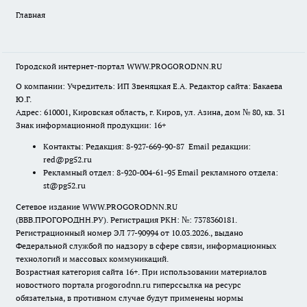
Главная
Городской интернет-портал WWW.PROGORODNN.RU
О компании: Учредитель: ИП Звеняцкая Е.А. Редактор сайта: Бакаева
Ю.Г.
Адрес: 610001, Кировская область, г. Киров, ул. Азина, дом № 80, кв. 31
Знак информационной продукции: 16+
Контакты: Редакция: 8-927-669-90-87 Email редакции:
red@pg52.ru
Рекламный отдел: 8-920-004-61-95 Email рекламного отдела:
st@pg52.ru
Сетевое издание WWW.PROGORODNN.RU
(ВВВ.ПРОГОРОДНН.РУ). Регистрация РКН: №: 7378360181.
Регистрационный номер ЭЛ 77-90994 от 10.03.2026., выдано
Федеральной службой по надзору в сфере связи, информационных
технологий и массовых коммуникаций.
Возрастная категория сайта 16+. При использовании материалов
новостного портала progorodnn.ru гиперссылка на ресурс
обязательна
,
в противном случае будут применены нормы