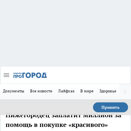
Документы
Все новости
Лайфхак
В мире
Здоровье
Зака
Принять
Нижегородец заплатит миллион за
помощь в покупке «красивого»