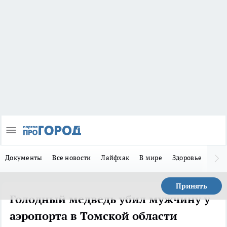
Документы
Все новости
Лайфхак
В мире
Здоровье
Зака
Принять
Голодный медведь убил мужчину у
аэропорта в Томской области