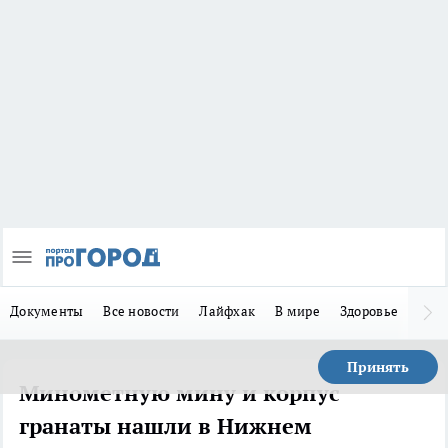
Документы
Все новости
Лайфхак
В мире
Здоровье
Зака
Принять
Минометную мину и корпус
гранаты нашли в Нижнем