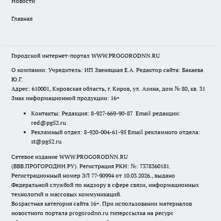
Новости
Главная
Городской интернет-портал WWW.PROGORODNN.RU
О компании: Учредитель: ИП Звеняцкая Е.А. Редактор сайта: Бакаева
Ю.Г.
Адрес: 610001, Кировская область, г. Киров, ул. Азина, дом № 80, кв. 31
Знак информационной продукции: 16+
Контакты: Редакция: 8-927-669-90-87 Email редакции:
red@pg52.ru
Рекламный отдел: 8-920-004-61-95 Email рекламного отдела:
st@pg52.ru
Сетевое издание WWW.PROGORODNN.RU
(ВВВ.ПРОГОРОДНН.РУ). Регистрация РКН: №: 7378360181.
Регистрационный номер ЭЛ 77-90994 от 10.03.2026., выдано
Федеральной службой по надзору в сфере связи, информационных
технологий и массовых коммуникаций.
Возрастная категория сайта 16+. При использовании материалов
новостного портала progorodnn.ru гиперссылка на ресурс