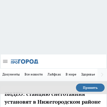
Документы
Все новости
Лайфхак
В мире
Здоровье
Зака
Принять
ВИДЕО: станцию снеготаяния
установят в Нижегородском районе