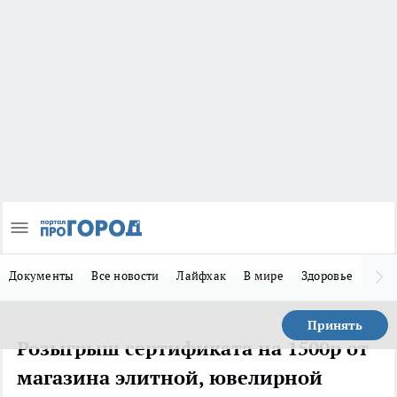
Документы
Все новости
Лайфхак
В мире
Здоровье
Зака
Принять
Розыгрыш сертификата на 1500р от
магазина элитной, ювелирной