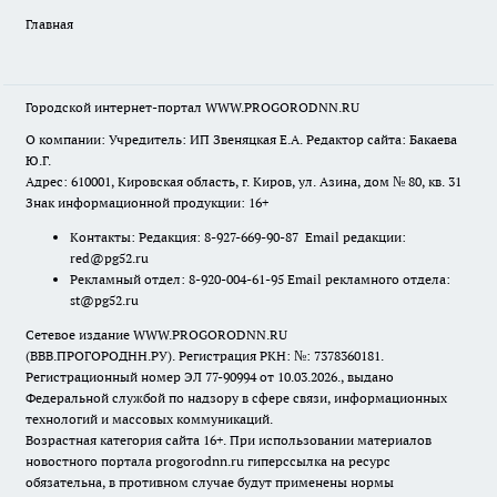
Главная
Городской интернет-портал WWW.PROGORODNN.RU
О компании: Учредитель: ИП Звеняцкая Е.А. Редактор сайта: Бакаева
Ю.Г.
Адрес: 610001, Кировская область, г. Киров, ул. Азина, дом № 80, кв. 31
Знак информационной продукции: 16+
Контакты: Редакция: 8-927-669-90-87 Email редакции:
red@pg52.ru
Рекламный отдел: 8-920-004-61-95 Email рекламного отдела:
st@pg52.ru
Сетевое издание WWW.PROGORODNN.RU
(ВВВ.ПРОГОРОДНН.РУ). Регистрация РКН: №: 7378360181.
Регистрационный номер ЭЛ 77-90994 от 10.03.2026., выдано
Федеральной службой по надзору в сфере связи, информационных
технологий и массовых коммуникаций.
Возрастная категория сайта 16+. При использовании материалов
новостного портала progorodnn.ru гиперссылка на ресурс
обязательна
,
в противном случае будут применены нормы