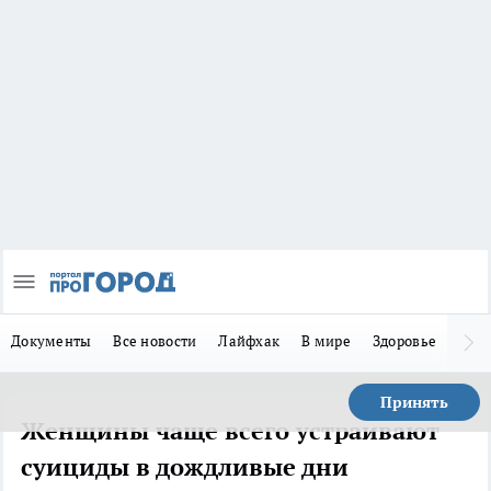
Документы
Все новости
Лайфхак
В мире
Здоровье
Зака
Принять
Женщины чаще всего устраивают
суициды в дождливые дни