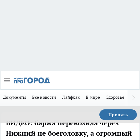
Документы
Все новости
Лайфхак
В мире
Здоровье
Зака
Принять
ВИДЕО: баржа перевозила через
Нижний не боеголовку, а огромный