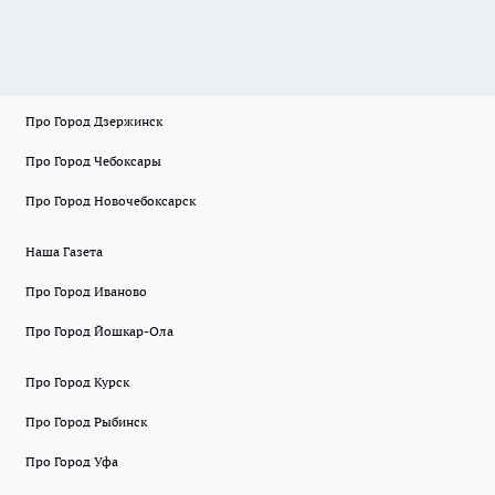
Про Город Дзержинск
Про Город Чебоксары
Про Город Новочебоксарск
Наша Газета
Про Город Иваново
Про Город Йошкар-Ола
Про Город Курск
Про Город Рыбинск
Про Город Уфа