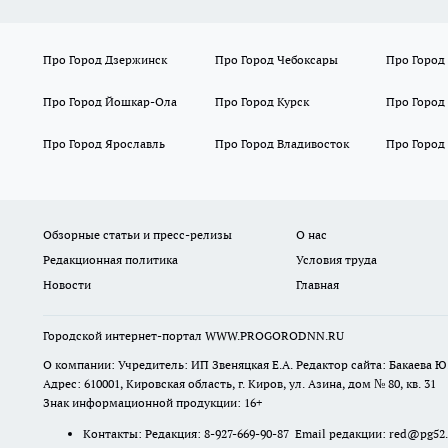
Про Город Дзержинск
Про Город Чебоксары
Про Город
Про Город Йошкар-Ола
Про Город Курск
Про Город
Про Город Ярославль
Про Город Владивосток
Про Город
Обзорные статьи и пресс-релизы
О нас
Редакционная политика
Условия труда
Новости
Главная
Городской интернет-портал WWW.PROGORODNN.RU
О компании: Учредитель: ИП Звеняцкая Е.А. Редактор сайта: Бакаева Ю.
Адрес: 610001, Кировская область, г. Киров, ул. Азина, дом № 80, кв. 31
Знак информационной продукции: 16+
Контакты: Редакция: 8-927-669-90-87 Email редакции: red@pg52