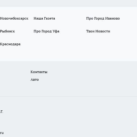
 Новочебоксарск
Наша Газета
Про Город Иваново
 Рыбинск
Про Город Уфа
Твои Новости
 Краснодара
Контакты
Авто
Г.
.ru