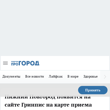
Документы
Все новости
Лайфхак
В мире
Здоровье
Зака
Принять
Нижний Новгород появится на
сайте Гринпис на карте приема