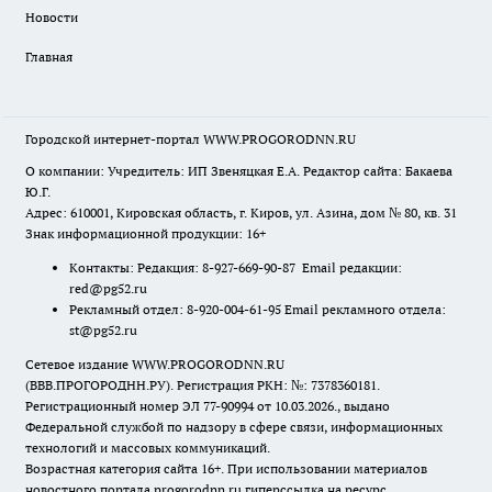
Новости
Главная
Городской интернет-портал WWW.PROGORODNN.RU
О компании: Учредитель: ИП Звеняцкая Е.А. Редактор сайта: Бакаева
Ю.Г.
Адрес: 610001, Кировская область, г. Киров, ул. Азина, дом № 80, кв. 31
Знак информационной продукции: 16+
Контакты: Редакция: 8-927-669-90-87 Email редакции:
red@pg52.ru
Рекламный отдел: 8-920-004-61-95 Email рекламного отдела:
st@pg52.ru
Сетевое издание WWW.PROGORODNN.RU
(ВВВ.ПРОГОРОДНН.РУ). Регистрация РКН: №: 7378360181.
Регистрационный номер ЭЛ 77-90994 от 10.03.2026., выдано
Федеральной службой по надзору в сфере связи, информационных
технологий и массовых коммуникаций.
Возрастная категория сайта 16+. При использовании материалов
новостного портала progorodnn.ru гиперссылка на ресурс