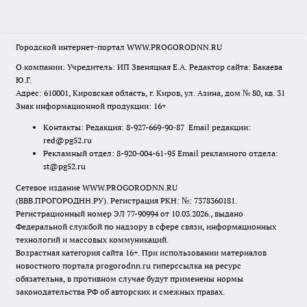
Городской интернет-портал WWW.PROGORODNN.RU
О компании: Учредитель: ИП Звеняцкая Е.А. Редактор сайта: Бакаева
Ю.Г.
Адрес: 610001, Кировская область, г. Киров, ул. Азина, дом № 80, кв. 31
Знак информационной продукции: 16+
Контакты: Редакция: 8-927-669-90-87 Email редакции:
red@pg52.ru
Рекламный отдел: 8-920-004-61-95 Email рекламного отдела:
st@pg52.ru
Сетевое издание WWW.PROGORODNN.RU
(ВВВ.ПРОГОРОДНН.РУ). Регистрация РКН: №: 7378360181.
Регистрационный номер ЭЛ 77-90994 от 10.03.2026., выдано
Федеральной службой по надзору в сфере связи, информационных
технологий и массовых коммуникаций.
Возрастная категория сайта 16+. При использовании материалов
новостного портала progorodnn.ru гиперссылка на ресурс
обязательна
,
в противном случае будут применены нормы
законодательства РФ об авторских и смежных правах.