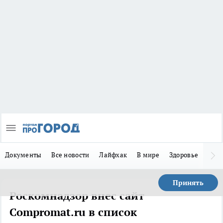
Документы
Все новости
Лайфхак
В мире
Здоровье
Зака
Принять
Роскомнадзор внес сайт
Compromat.ru в список