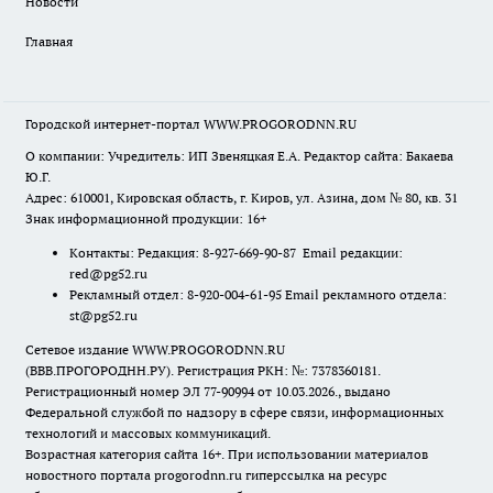
Новости
Главная
Городской интернет-портал WWW.PROGORODNN.RU
О компании: Учредитель: ИП Звеняцкая Е.А. Редактор сайта: Бакаева
Ю.Г.
Адрес: 610001, Кировская область, г. Киров, ул. Азина, дом № 80, кв. 31
Знак информационной продукции: 16+
Контакты: Редакция: 8-927-669-90-87 Email редакции:
red@pg52.ru
Рекламный отдел: 8-920-004-61-95 Email рекламного отдела:
st@pg52.ru
Сетевое издание WWW.PROGORODNN.RU
(ВВВ.ПРОГОРОДНН.РУ). Регистрация РКН: №: 7378360181.
Регистрационный номер ЭЛ 77-90994 от 10.03.2026., выдано
Федеральной службой по надзору в сфере связи, информационных
технологий и массовых коммуникаций.
Возрастная категория сайта 16+. При использовании материалов
новостного портала progorodnn.ru гиперссылка на ресурс