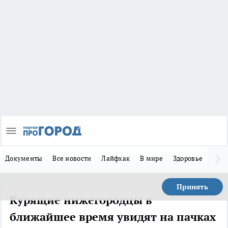
Документы
Все новости
Лайфхак
В мире
Здоровье
Зака
Принять
Курящие нижегородцы в
ближайшее время увидят на пачках