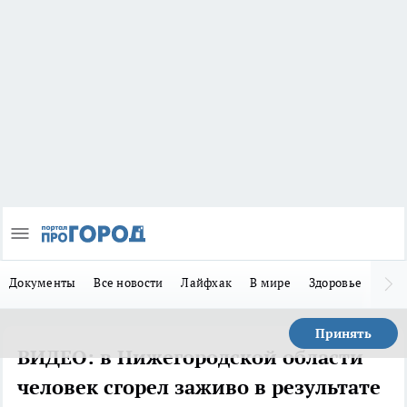
Документы
Все новости
Лайфхак
В мире
Здоровье
Зака
Принять
ВИДЕО: в Нижегородской области
человек сгорел заживо в результате