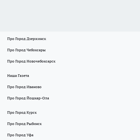
Про Город Дзержинск
Про Город Чебоксары
Про Город Новочебоксарск
Наша Газета
Про Город Иваново
Про Город Йошкар-Ола
Про Город Курск
Про Город Рыбинск
Про Город Уфа