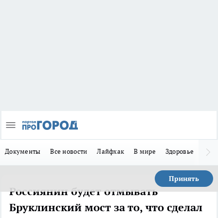
Документы
Все новости
Лайфхак
В мире
Здоровье
Зака
Принять
Россиянин будет отмывать
Бруклинский мост за то, что сделал