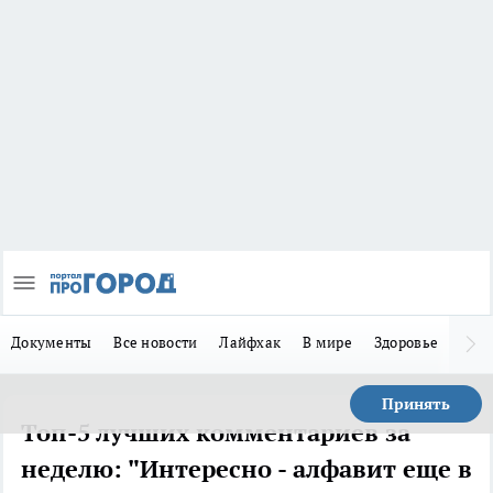
Документы
Все новости
Лайфхак
В мире
Здоровье
Зака
Принять
Топ-5 лучших комментариев за
неделю: "Интересно - алфавит еще в