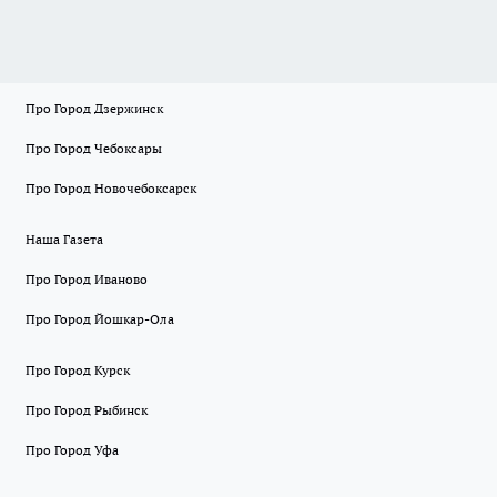
Про Город Дзержинск
Про Город Чебоксары
Про Город Новочебоксарск
Наша Газета
Про Город Иваново
Про Город Йошкар-Ола
Про Город Курск
Про Город Рыбинск
Про Город Уфа