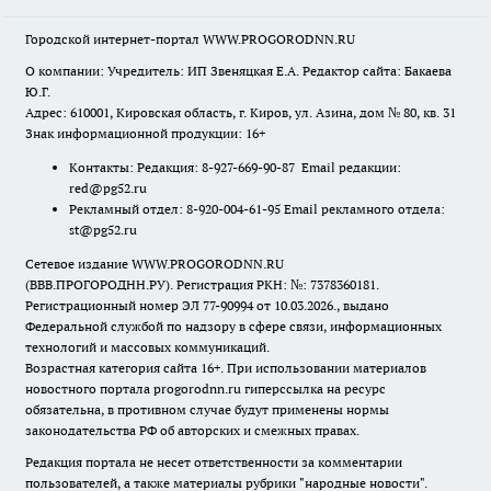
Городской интернет-портал WWW.PROGORODNN.RU
О компании: Учредитель: ИП Звеняцкая Е.А. Редактор сайта: Бакаева
Ю.Г.
Адрес: 610001, Кировская область, г. Киров, ул. Азина, дом № 80, кв. 31
Знак информационной продукции: 16+
Контакты: Редакция: 8-927-669-90-87 Email редакции:
red@pg52.ru
Рекламный отдел: 8-920-004-61-95 Email рекламного отдела:
st@pg52.ru
Сетевое издание WWW.PROGORODNN.RU
(ВВВ.ПРОГОРОДНН.РУ). Регистрация РКН: №: 7378360181.
Регистрационный номер ЭЛ 77-90994 от 10.03.2026., выдано
Федеральной службой по надзору в сфере связи, информационных
технологий и массовых коммуникаций.
Возрастная категория сайта 16+. При использовании материалов
новостного портала progorodnn.ru гиперссылка на ресурс
обязательна
,
в противном случае будут применены нормы
законодательства РФ об авторских и смежных правах.
Редакция портала не несет ответственности за комментарии
пользователей, а также материалы рубрики "народные новости".