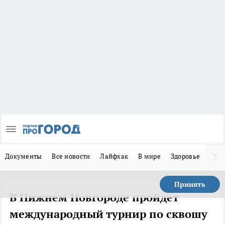
Документы
Все новости
Лайфхак
В мире
Здоровье
Зака
Принять
В Нижнем Новгороде пройдет
международный турнир по сквошу