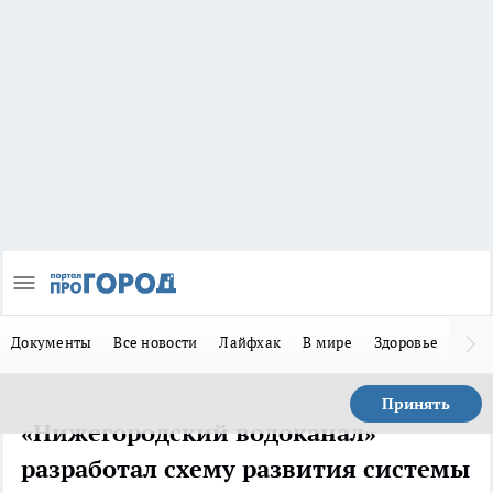
Документы
Все новости
Лайфхак
В мире
Здоровье
Зака
Принять
«Нижегородский водоканал»
разработал схему развития системы