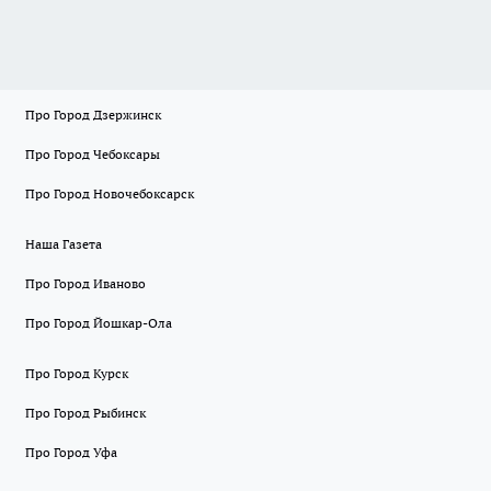
Про Город Дзержинск
Про Город Чебоксары
Про Город Новочебоксарск
Наша Газета
Про Город Иваново
Про Город Йошкар-Ола
Про Город Курск
Про Город Рыбинск
Про Город Уфа